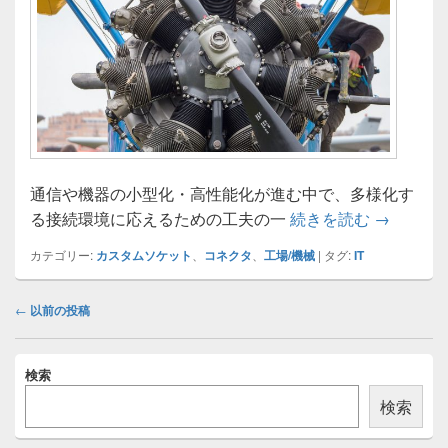
通信や機器の小型化・高性能化が進む中で、多様化す
変化する
る接続環境に応えるための工夫の一
続きを読む
→
カテゴリー:
カスタムソケット
、
コネクタ
、
工場/機械
|
タグ:
IT
投
←
以前の投稿
稿
ナ
メ
ビ
検索
イ
ゲ
ン
検索
ー
サ
イ
シ