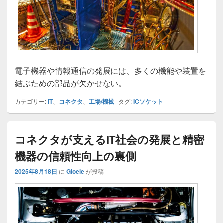
電子機器や情報通信の発展には、多くの機能や装置を
結ぶための部品が欠かせない。
カテゴリー:
IT
、
コネクタ
、
工場/機械
|
タグ:
ICソケット
コネクタが支えるIT社会の発展と精密
機器の信頼性向上の裏側
2025年8月18日
に
Gioele
が投稿