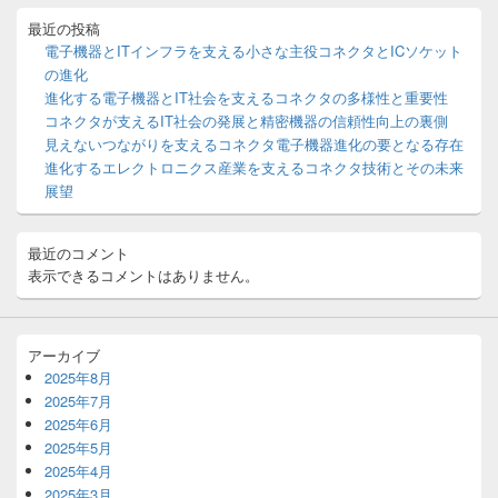
ド
ョ
バ
最近の投稿
ン
ー
電子機器とITインフラを支える小さな主役コネクタとICソケット
ウ
の進化
ィ
進化する電子機器とIT社会を支えるコネクタの多様性と重要性
ジ
コネクタが支えるIT社会の発展と精密機器の信頼性向上の裏側
ェ
ッ
見えないつながりを支えるコネクタ電子機器進化の要となる存在
ト
進化するエレクトロニクス産業を支えるコネクタ技術とその未来
エ
展望
リ
ア
最近のコメント
表示できるコメントはありません。
アーカイブ
2025年8月
2025年7月
2025年6月
2025年5月
2025年4月
2025年3月