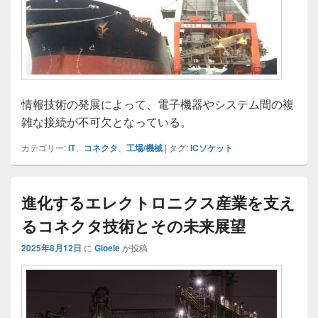
情報技術の発展によって、電子機器やシステム間の複
雑な接続が不可欠となっている。
カテゴリー:
IT
、
コネクタ
、
工場/機械
|
タグ:
ICソケット
進化するエレクトロニクス産業を支え
るコネクタ技術とその未来展望
2025年8月12日
に
Gioele
が投稿