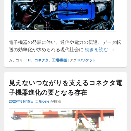
電子機器の発展に伴い、通信や電力の伝達、データ転
コネクタ
送の効率化が求められる現代社会に
続きを読む
→
カテゴリー:
IT
、
コネクタ
、
工場/機械
|
タグ:
ICソケット
見えないつながりを支えるコネクタ電
子機器進化の要となる存在
2025年8月15日
に
Gioele
が投稿