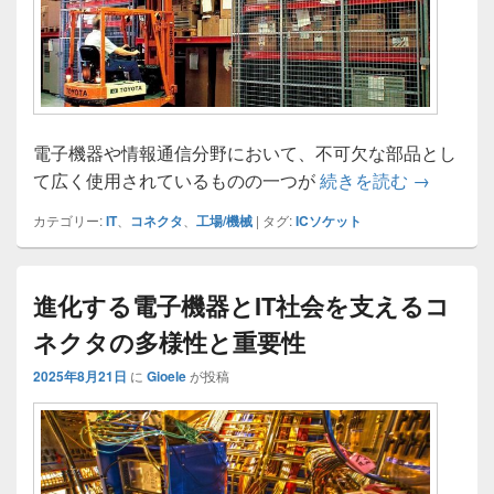
電子機器や情報通信分野において、不可欠な部品とし
電子機器と
て広く使用されているものの一つが
続きを読む
→
カテゴリー:
IT
、
コネクタ
、
工場/機械
|
タグ:
ICソケット
進化する電子機器とIT社会を支えるコ
ネクタの多様性と重要性
2025年8月21日
に
Gioele
が投稿