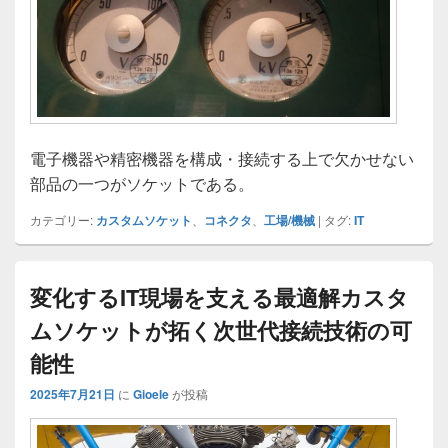
電子機器や精密機器を構成・接続する上で欠かせない
部品の一つがソケットである。
カテゴリー:
カスタムソケット
、
コネクタ
、
工場/機械
|
タグ:
IT
変化するIT現場を支える最適解カスタ
ムソケットが拓く次世代接続技術の可
能性
2025年7月21日
に
Gioele
が投稿