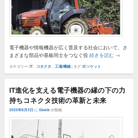
電子機器や情報機器が広く普及する社会において、さ
コネクタ
まざまな部品や基板同士をつなぐ役
続きを読む
→
カテゴリー:
IT
、
コネクタ
、
工場/機械
|
タグ:
ICソケット
IT進化を支える電子機器の縁の下の力
持ちコネクタ技術の革新と未来
2025年8月3日
に
Gioele
が投稿