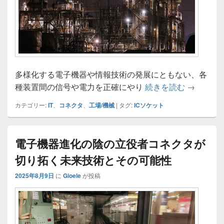
多様化する電子機器や情報技術の発展にともない、各
進化する
種装置間の信号や電力を正確にやり
続きを読む
→
カテゴリー:
IT
、
コネクタ
、
工場/機械
|
タグ:
ICソケット
電子機器進化の陰の立役者コネクタが
切り拓く未来技術とその可能性
2025年8月9日
に
Gioele
が投稿