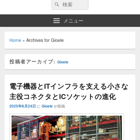
検
検
索:
索
メニュー
Home
»
Archives for Gioele
投稿者アーカイブ:
Gioele
電子機器とITインフラを支える小さな
主役コネクタとICソケットの進化
2025年8月24日
に
Gioele
が投稿