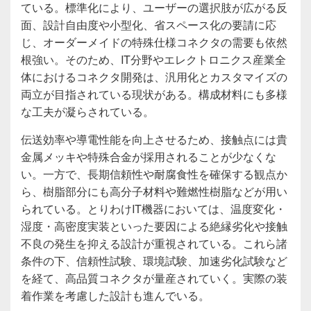
ている。標準化により、ユーザーの選択肢が広がる反
面、設計自由度や小型化、省スペース化の要請に応
じ、オーダーメイドの特殊仕様コネクタの需要も依然
根強い。そのため、IT分野やエレクトロニクス産業全
体におけるコネクタ開発は、汎用化とカスタマイズの
両立が目指されている現状がある。構成材料にも多様
な工夫が凝らされている。
伝送効率や導電性能を向上させるため、接触点には貴
金属メッキや特殊合金が採用されることが少なくな
い。一方で、長期信頼性や耐腐食性を確保する観点か
ら、樹脂部分にも高分子材料や難燃性樹脂などが用い
られている。とりわけIT機器においては、温度変化・
湿度・高密度実装といった要因による絶縁劣化や接触
不良の発生を抑える設計が重視されている。これら諸
条件の下、信頼性試験、環境試験、加速劣化試験など
を経て、高品質コネクタが量産されていく。実際の装
着作業を考慮した設計も進んでいる。