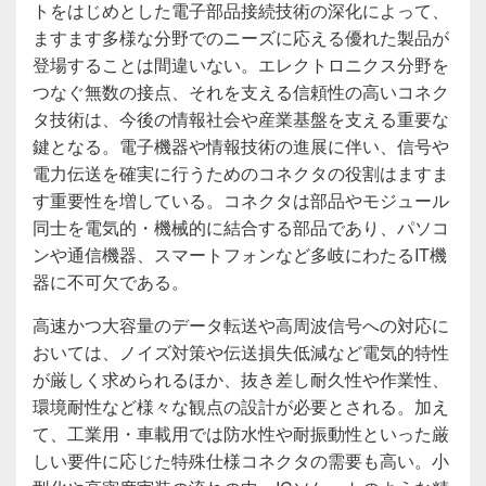
トをはじめとした電子部品接続技術の深化によって、
ますます多様な分野でのニーズに応える優れた製品が
登場することは間違いない。エレクトロニクス分野を
つなぐ無数の接点、それを支える信頼性の高いコネク
タ技術は、今後の情報社会や産業基盤を支える重要な
鍵となる。電子機器や情報技術の進展に伴い、信号や
電力伝送を確実に行うためのコネクタの役割はますま
す重要性を増している。コネクタは部品やモジュール
同士を電気的・機械的に結合する部品であり、パソコ
ンや通信機器、スマートフォンなど多岐にわたるIT機
器に不可欠である。
高速かつ大容量のデータ転送や高周波信号への対応に
おいては、ノイズ対策や伝送損失低減など電気的特性
が厳しく求められるほか、抜き差し耐久性や作業性、
環境耐性など様々な観点の設計が必要とされる。加え
て、工業用・車載用では防水性や耐振動性といった厳
しい要件に応じた特殊仕様コネクタの需要も高い。小