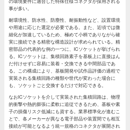
の環境要件に適合した特殊仕様コネクタが採用される
事が多い。
耐環境性、防水性、防塵性、耐振動性など、設置環境
や用途に応じた選定が必要である。また、近頃では微
細化が加速しているため、極めて小柄でありながら確
実に接続できる精密な構造設計が求められている。精
密部品の代表的な例の一つに、ICソケットが挙げられ
る。ICソケットは、集積回路素子を基板上に直接はん
だ付けせずに容易に装着・交換できる中間部品であ
る。この構成により、基板開発や試作品評価の過程で
実装される集積回路の種類や世代が変わった場合に
も、ソケットごと交換するだけで対応できる。
なおICソケットを介して実装された集積回路は、物理
的衝撃や熱的膨張に柔軟に追従できるため、基板や素
子の損傷リスク低減にも資する。業界標準化が進むこ
とで、各メーカーが異なる電子部品や装置間でも相互
接続が可能となるよう統一規格のコネクタが展開され