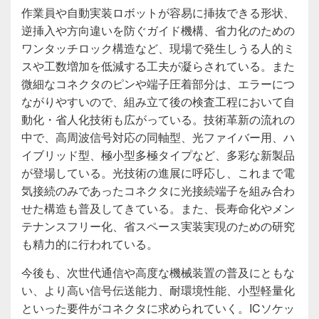
作業員や自動実装ロボットが容易に挿抜できる形状、
逆挿入や方向違いを防ぐガイド機構、省力化のための
ワンタッチロック構造など、現場で発生しうる人的ミ
スや工数増加を低減する工夫が凝らされている。また
微細なコネクタのピンや端子圧着部分は、エラーにつ
ながりやすいので、組み立て後の検査工程において自
動化・省人化技術も広がっている。技術革新の流れの
中で、高周波信号対応の同軸型、光ファイバー用、ハ
イブリッド型、極小型多極タイプなど、多彩な新製品
が登場している。光技術の進展に呼応し、これまで電
気接続のみであったコネクタに光接続端子を組み合わ
せた構造も普及してきている。また、長寿命化やメン
テナンスフリー化、省スペース実装実現のための研究
も精力的に行われている。
今後も、次世代通信や高度な機械装置の普及にともな
い、より高い信号伝送能力、耐環境性能、小型軽量化
といった要件がコネクタに求められていく。ICソケッ