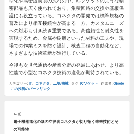
型化や高密度実装の流れの中、ICソケットのような精
密部品も広く使われており、集積回路の交換や基板保
護にも役立っている。コネクタの開発では標準規格の
普及により相互接続性が高まる一方、カスタムニーズ
への対応も引き続き重要である。高信頼性と耐久性を
実現するため、金属や樹脂といった材料の工夫や、現
場での作業ミスを防ぐ設計、検査工程の自動化など、
さまざまな技術革新が進行している。
今後も次世代通信や産業分野の発展にあわせ、より高
性能で小型なコネクタ技術の進化が期待されている。
カテゴリー:
IT
、
コネクタ
、
工場/機械
タグ:
ICソケット
作成者:
Gioele
この投稿のパーマリンク
投
稿
前
←
前
ナ
電子機器進化の陰の立役者コネクタが切り拓く未来技術とそ
の
ビ
の可能性
投
ゲ