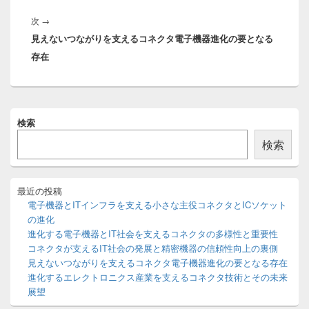
稿:
ー
次
次
→
シ
見えないつながりを支えるコネクタ電子機器進化の要となる
の
ョ
存在
投
ン
稿:
メ
検索
イ
ン
検索
サ
イ
ド
バ
最近の投稿
ー
電子機器とITインフラを支える小さな主役コネクタとICソケット
ウ
の進化
ィ
進化する電子機器とIT社会を支えるコネクタの多様性と重要性
ジ
コネクタが支えるIT社会の発展と精密機器の信頼性向上の裏側
ェ
ッ
見えないつながりを支えるコネクタ電子機器進化の要となる存在
ト
進化するエレクトロニクス産業を支えるコネクタ技術とその未来
エ
展望
リ