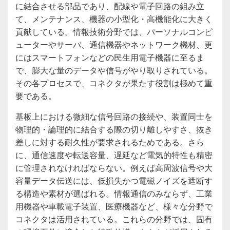
に結合させる部品であり、配線や電子回路の組み立
て、メンテナンス、機器の小型化・高機能化に大きく
貢献している。情報技術分野では、パーソナルコンピ
ューターやサーバ、通信機器やネットワーク機材、更
にはスマートフォンなどの民生用電子機器に至るま
で、膨大な量のデータや信号がやり取りされている。
その各プロセスで、コネクタが果たす役割は極めて重
要である。
基板上における微細な信号回路の接続や、装置同士を
物理的・論理的に結合する際の切り離しやすさ、抜き
差しに対する耐久性が要求されるためである。さら
に、通信速度や転送容量、遅延など電気的特性も精密
に管理されなければならない。例えば高周波信号や大
容量データ伝送には、低損失かつ電磁ノイズを遮断す
る構造や素材が選ばれる。情報通信のみならず、工業
用機器や車載電子装置、医療機器など、様々な分野で
コネクタは活用されている。これらの分野では、固有