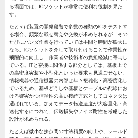
る場面では、ICソケットが非常に便利な役割を果た
す。
たとえば装置の開発段階で多数の種類のICをテストす
る場合、頻繁な載せ替えや交換が求められるが、その
たびにハンダ作業を行っていては手間と時間が膨大に
なる。ICソケットを介して取り付けることで作業性が
飛躍的に向上し、作業者や技術者の負担軽減に寄与し
ている。ITと密接に関係する部分としては、基板上で
の高密度実装や小型化といった要求も見過ごせない。
情報機器や通信機器の内部は年々複雑化・高密度化し
ているため、基板どうしや基板とケーブルの配線にお
ける確実かつ信頼性の高い接続方式としてコネクタは
選ばれている。加えてデータ転送速度が大容量化・高
速化するにつれて、伝送損失やノイズ耐性を考慮した
設計が求められる。
たとえば微小な接点間の寸法精度の向上や、シールド