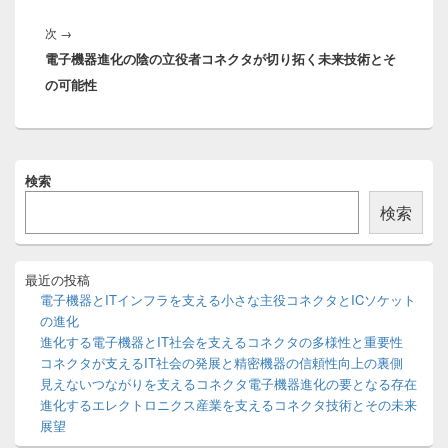
稿:
ー
次
次
→
シ
電子機器進化の陰の立役者コネクタが切り拓く未来技術とそ
の
ョ
の可能性
投
ン
稿:
メ
検索
イ
ン
検索
サ
イ
ド
バ
最近の投稿
ー
電子機器とITインフラを支える小さな主役コネクタとICソケット
ウ
の進化
ィ
進化する電子機器とIT社会を支えるコネクタの多様性と重要性
ジ
コネクタが支えるIT社会の発展と精密機器の信頼性向上の裏側
ェ
ッ
見えないつながりを支えるコネクタ電子機器進化の要となる存在
ト
進化するエレクトロニクス産業を支えるコネクタ技術とその未来
エ
展望
リ