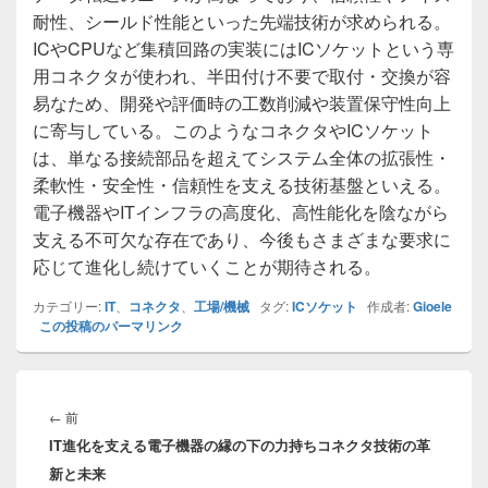
耐性、シールド性能といった先端技術が求められる。
ICやCPUなど集積回路の実装にはICソケットという専
用コネクタが使われ、半田付け不要で取付・交換が容
易なため、開発や評価時の工数削減や装置保守性向上
に寄与している。このようなコネクタやICソケット
は、単なる接続部品を超えてシステム全体の拡張性・
柔軟性・安全性・信頼性を支える技術基盤といえる。
電子機器やITインフラの高度化、高性能化を陰ながら
支える不可欠な存在であり、今後もさまざまな要求に
応じて進化し続けていくことが期待される。
カテゴリー:
IT
、
コネクタ
、
工場/機械
タグ:
ICソケット
作成者:
Gioele
この投稿のパーマリンク
投
稿
前
←
前
ナ
IT進化を支える電子機器の縁の下の力持ちコネクタ技術の革
の
ビ
新と未来
投
ゲ