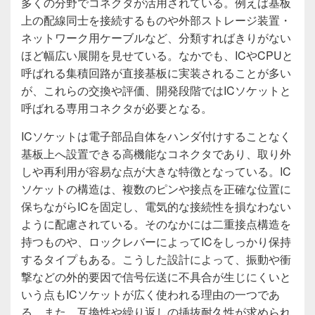
多くの分野でコネクタが活用されている。例えば基板
上の配線同士を接続するものや外部ストレージ装置・
ネットワーク用ケーブルなど、分類すればきりがない
ほど幅広い展開を見せている。なかでも、ICやCPUと
呼ばれる集積回路が直接基板に実装されることが多い
が、これらの交換や評価、開発段階ではICソケットと
呼ばれる専用コネクタが必要となる。
ICソケットは電子部品自体をハンダ付けすることなく
基板上へ設置できる高機能なコネクタであり、取り外
しや再利用が容易な点が大きな特徴となっている。IC
ソケットの構造は、複数のピンや接点を正確な位置に
保ちながらICを固定し、電気的な接続性を損なわない
ように配慮されている。そのなかには二重接点構造を
持つものや、ロックレバーによってICをしっかり保持
するタイプもある。こうした設計によって、振動や衝
撃などの外的要因で信号伝送に不具合が生じにくいと
いう点もICソケットが広く使われる理由の一つであ
る。また、互換性や繰り返しの挿抜耐久性が求められ