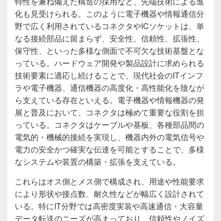
特性を兼ね備えた構造の採用など、先端技術による進
化も見受けられる。このように電子機器や情報通信分
野で広く利用されているコネクタやICソケットは、単
なる接続部品に留まらず、安全性、信頼性、拡張性、
保守性、といった多様な側面で不可欠な技術基盤とな
っている。ハードウェア開発や製品設計に求められる
技術要素に適応し続けることで、現代社会のITインフ
ラや電子機器、通信機器の高度化・高性能化を陰なが
ら支えている存在といえる。電子機器や情報機器の発
展と普及において、コネクタは極めて重要な役割を担
っている。コネクタはケーブルや基板、各種部品間の
電気的・機械的接続を実現し、機器内外の電気信号や
電力の安全かつ確実な伝達を可能とすることで、多様
なシステムや装置の構築・拡張を支えている。
これらはオス側とメス側で構成され、用途や性能要求
により形状や接点数、耐久性などが幅広く設計されて
いる。特にIT分野では高密度実装や高速通信・大容量
データ転送のニーズが高まっており、信頼性やノイズ