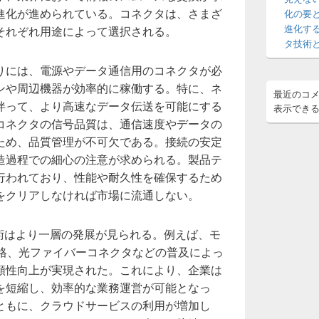
ア
進化が進められている。コネクタは、さまざ
化の要
進化す
それぞれ用途によって選択される。
タ技術
りには、電源やデータ通信用のコネクタが必
ンや周辺機器が効率的に稼働する。特に、ネ
最近のコ
伴って、より高速なデータ伝送を可能にする
表示でき
コネクタの信号品質は、通信速度やデータの
ため、品質管理が不可欠である。接続の安定
造過程での細心の注意が求められる。製品テ
行われており、性能や耐久性を確保するため
をクリアしなければ市場に流通しない。
技術はより一層の発展が見られる。例えば、モ
規格、光ファイバーコネクタなどの普及によっ
頼性向上が実現された。これにより、企業は
を短縮し、効率的な業務運営が可能となっ
ともに、クラウドサービスの利用が増加し