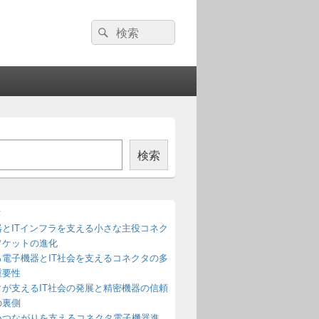
検
検
索:
索
検索
稿
器とITインフラを支える小さな主役コネク
ソケットの進化
る電子機器とIT社会を支えるコネクタの多
重要性
タが支えるIT社会の発展と精密機器の信頼
の裏側
いつながりを支えるコネクタ電子機器進