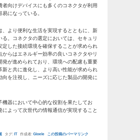
費者向けデバイスにも多くのコネクタが利用
容易になっている。
は、より便利な生活を実現するとともに、新
いる。コネクタの選定においては、セキュリ
安定した接続環境を確保することが求められ
点からはエネルギー効率の良いコネクタやリ
開発が進められており、環境への配慮も重要
革新と共に進化し、より高い性能が求められ
動向を注視し、ニーズに応じた製品の開発に
子機器において中心的な役割を果たしてお
発によって次世代の情報通信が実現すること
械
タグ:
IT
作成者:
Gioele
この投稿のパーマリンク