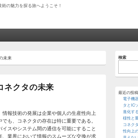
技術の魅力を探る旅へようこそ！
メ
検索
の未来
イ
ン
サ
イ
ド
くコネクタの未来
バ
ー
最近の投
ウ
電子機
ィ
タとIC
ジ
進化す
、情報技術の発展は企業や個人の生産性向上
ェ
様性と
ッ
中でも、コネクタの存在は特に重要である。
コネク
ト
バイスやシステム間の通信を可能にすること
エ
性向上
年、業界において情報のスムーズな交換が求
リ
見えな