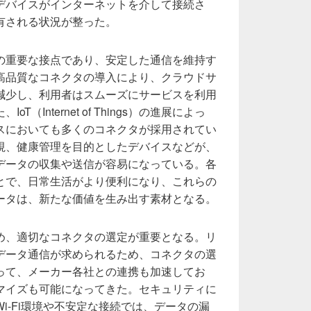
デバイスがインターネットを介して接続さ
有される状況が整った。
の重要な接点であり、安定した通信を維持す
高品質なコネクタの導入により、クラウドサ
減少し、利用者はスムーズにサービスを利用
（Internet of Things）の進展によっ
スにおいても多くのコネクタが採用されてい
視、健康管理を目的としたデバイスなどが、
データの収集や送信が容易になっている。各
とで、日常生活がより便利になり、これらの
ータは、新たな価値を生み出す素材となる。
め、適切なコネクタの選定が重要となる。リ
データ通信が求められるため、コネクタの選
って、メーカー各社との連携も加速してお
マイズも可能になってきた。セキュリティに
i-Fi環境や不安定な接続では、データの漏