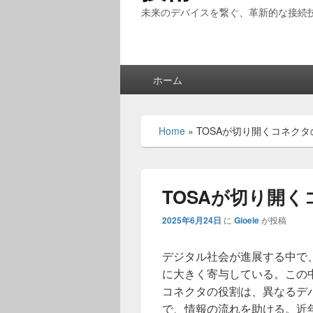
未来のデバイスを繋ぐ、革新的な接続
メ
ホーム
イ
ン
メ
Home
»
TOSAが切り開くコネクタ
ニ
ュ
ー
TOSAが切り開
2025年6月24日
に
Gioele
が投稿
デジタル社会が進展する中で
に大きく寄与している。
この
コネクタの役割は、異なるデ
で、情報の流れを助ける。近