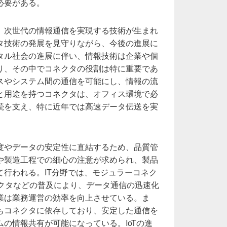
必要がある。
、次世代の情報通信を実現する技術が生まれ
タ技術の発展を見守りながら、今後の進展に
タル社会の進展に伴い、情報技術は企業や個
り、その中でコネクタの役割は特に重要であ
スやシステム間の通信を可能にし、情報の流
と用途を持つコネクタは、オフィス環境で必
続を支え、特に近年では高速データ伝送を実
。
度やデータの安定性に直結するため、品質管
や製造工程での細心の注意が求められ、製品
て行われる。IT分野では、モジュラーコネク
ネクタなどの普及により、データ通信の迅速化
業は業務運営の効率を向上させている。ま
もコネクタに依存しており、安定した通信を
の情報共有が可能になっている。IoTの進