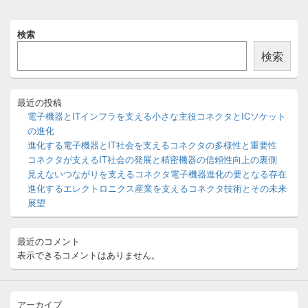
稿:
ン
メ
検索
イ
ン
検索
サ
イ
ド
バ
最近の投稿
ー
電子機器とITインフラを支える小さな主役コネクタとICソケット
ウ
の進化
ィ
進化する電子機器とIT社会を支えるコネクタの多様性と重要性
ジ
コネクタが支えるIT社会の発展と精密機器の信頼性向上の裏側
ェ
ッ
見えないつながりを支えるコネクタ電子機器進化の要となる存在
ト
進化するエレクトロニクス産業を支えるコネクタ技術とその未来
エ
展望
リ
ア
最近のコメント
表示できるコメントはありません。
アーカイブ