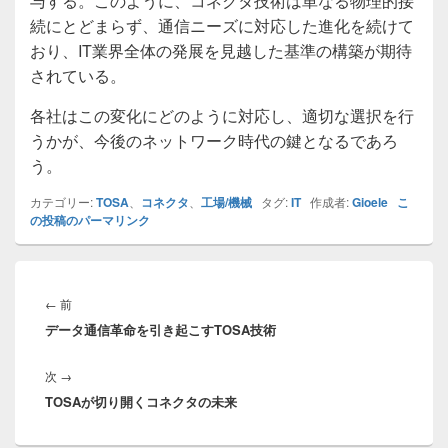
与する。このように、コネクタ技術は単なる物理的接
続にとどまらず、通信ニーズに対応した進化を続けて
おり、IT業界全体の発展を見越した基準の構築が期待
されている。
各社はこの変化にどのように対応し、適切な選択を行
うかが、今後のネットワーク時代の鍵となるであろ
う。
カテゴリー:
TOSA
、
コネクタ
、
工場/機械
タグ:
IT
作成者:
Gioele
こ
の投稿のパーマリンク
投
稿
前
←
前
ナ
データ通信革命を引き起こすTOSA技術
の
ビ
投
ゲ
次
次
→
稿:
ー
TOSAが切り開くコネクタの未来
の
シ
投
ョ